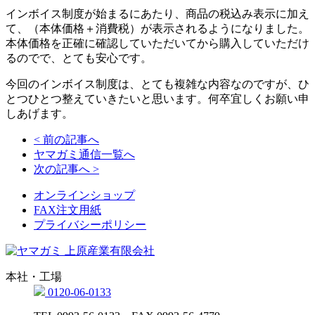
稿
インボイス制度が始まるにあたり、商品の税込み表示に加え
日:
て、（本体価格＋消費税）が表示されるようになりました。
本体価格を正確に確認していただいてから購入していただけ
るのでで、とても安心です。
今回のインボイス制度は、とても複雑な内容なのですが、ひ
とつひとつ整えていきたいと思います。何卒宜しくお願い申
しあげます。
< 前の記事へ
ヤマガミ通信一覧へ
次の記事へ >
オンラインショップ
FAX注文用紙
プライバシーポリシー
本社・工場
0120-06-0133