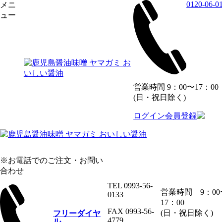
0120-06-0
メニ
コ
ュー
ヤマガミ通信
ン
テ
ン
ツ
2月のプレゼント当選者発表
へ
投
2021年3月25日
2021年3月25日
ス
稿
日:
営業時間 9：00〜17：00
キ
厳正な抽選により福岡県1名、神奈川県2名の合計3名様に
(日・祝日除く)
ッ
「春の3点セット」が当選いたしました。商品の発送をもち
プ
まして発表とさせていただきます。3月はお味噌2個以上購入
ログイン
会員登録
のお客様に使って便利な味噌マドラーをもれなくプレゼント
しています。 まだまだ感染症が落ち着きませんが、皆様お
体に気をつけてお過ごしください。いつもありかとうござい
ます(•ө•)♡
※お電話でのご注文・お問い
合わせ
< 前の記事へ
ヤマガミ通信一覧へ
次の記事へ 
TEL 0993-56-
営業時間 9：00
0133
17：00
オンラインショップ
FAX 0993-56-
(日・祝日除く)
フリーダイヤ
FAX注文用紙
4779
ル