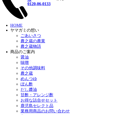
0120-06-0133
プライバシーポリシー
本社・工場
0120-06-0133
TEL 0993-56-0133 FAX 0993-56-4779
営業時間 9：00〜17：00 （日・祝日
HOME
ヤマガミの想い
除く）
ごあいさつ
〒897-
鹿児島県南九州市川辺町永
0222
農之蔵の農業
田971番地
農之蔵物語
商品のご案内
ヤマガミ醤油・味噌 工場直営SHOP
醤油
TEL 0120-06-0133
味噌
営業時間 9：00〜17：00 （祝日除
その他調味料
く）
農之蔵
〒897-
鹿児島県南九州市川辺町永
めんつゆ
0222
田971番地
ぽん酢
（知覧さくらろーど店より
だし醬油
移転）
甘酢・アレンジ酢
お得な詰合せセット
Copyright 上原産業有限会社 All Rights Reserved.
鹿児島セレクト品
TOPへ
業務用商品のお問い合わせ